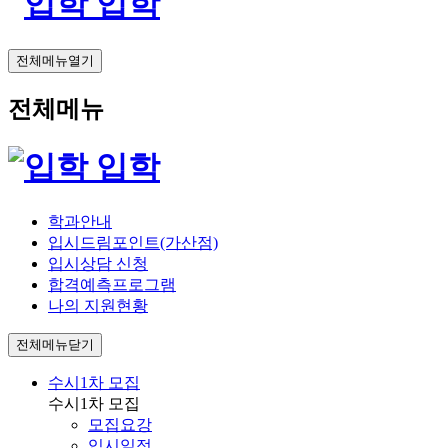
입학
전체메뉴열기
전체메뉴
입학
학과안내
입시드림포인트(가산점)
입시상담 신청
합격예측프로그램
나의 지원현황
전체메뉴닫기
수시1차 모집
수시1차 모집
모집요강
입시일정