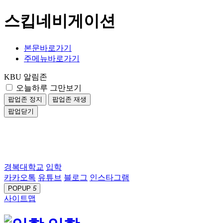
스킵네비게이션
본문바로가기
주메뉴바로가기
KBU 알림존
오늘하루 그만보기
팝업존 정지
팝업존 재생
팝업닫기
경복대학교
입학
카카오톡
유튜브
블로그
인스타그램
POPUP
5
사이트맵