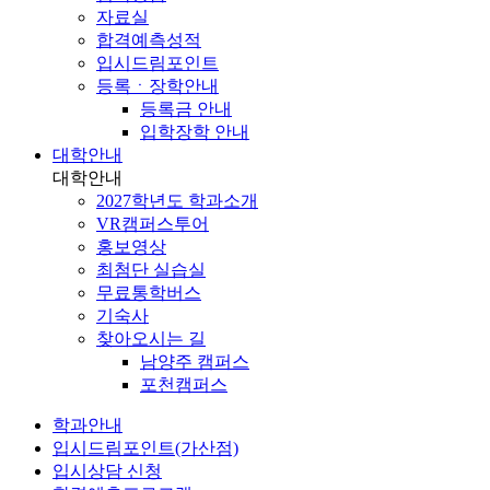
자료실
합격예측성적
입시드림포인트
등록ㆍ장학안내
등록금 안내
입학장학 안내
대학안내
대학안내
2027학년도 학과소개
VR캠퍼스투어
홍보영상
최첨단 실습실
무료통학버스
기숙사
찾아오시는 길
남양주 캠퍼스
포천캠퍼스
학과안내
입시드림포인트(가산점)
입시상담 신청