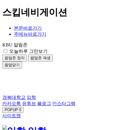
스킵네비게이션
본문바로가기
주메뉴바로가기
KBU 알림존
오늘하루 그만보기
팝업존 정지
팝업존 재생
팝업닫기
경복대학교
입학
카카오톡
유튜브
블로그
인스타그램
POPUP
5
사이트맵