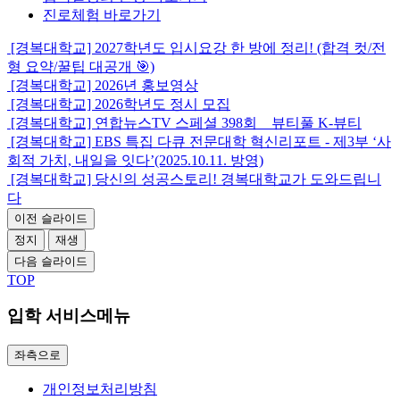
진로체험
바로가기
[경복대학교] 2027학년도 입시요강 한 방에 정리! (합격 컷/전
형 요약/꿀팁 대공개 🎯)
[경복대학교] 2026년 홍보영상
[경복대학교] 2026학년도 정시 모집
[경복대학교] 연합뉴스TV 스페셜 398회 _ 뷰티풀 K-뷰티
[경복대학교] EBS 특집 다큐 전문대학 혁신리포트 - 제3부 ‘사
회적 가치, 내일을 잇다’(2025.10.11. 방영)
[경복대학교] 당신의 성공스토리! 경복대학교가 도와드립니
다
이전 슬라이드
정지
재생
다음 슬라이드
TOP
입학 서비스메뉴
좌측으로
개인정보처리방침