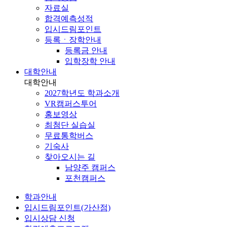
자료실
합격예측성적
입시드림포인트
등록ㆍ장학안내
등록금 안내
입학장학 안내
대학안내
대학안내
2027학년도 학과소개
VR캠퍼스투어
홍보영상
최첨단 실습실
무료통학버스
기숙사
찾아오시는 길
남양주 캠퍼스
포천캠퍼스
학과안내
입시드림포인트(가산점)
입시상담 신청