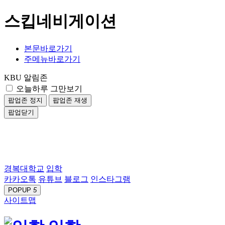
스킵네비게이션
본문바로가기
주메뉴바로가기
KBU 알림존
오늘하루 그만보기
팝업존 정지
팝업존 재생
팝업닫기
경복대학교
입학
카카오톡
유튜브
블로그
인스타그램
POPUP
5
사이트맵