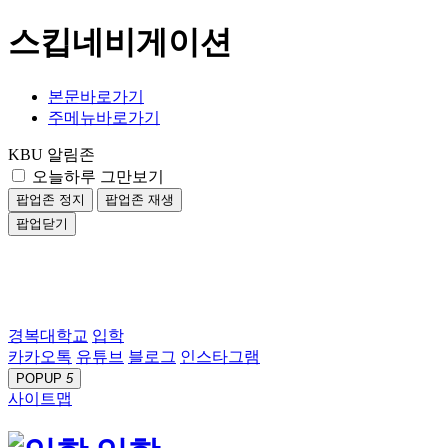
스킵네비게이션
본문바로가기
주메뉴바로가기
KBU 알림존
오늘하루 그만보기
팝업존 정지
팝업존 재생
팝업닫기
경복대학교
입학
카카오톡
유튜브
블로그
인스타그램
POPUP
5
사이트맵