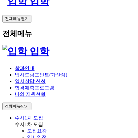
입학
전체메뉴열기
전체메뉴
입학
학과안내
입시드림포인트(가산점)
입시상담 신청
합격예측프로그램
나의 지원현황
전체메뉴닫기
수시1차 모집
수시1차 모집
모집요강
입시일정