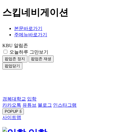
스킵네비게이션
본문바로가기
주메뉴바로가기
KBU 알림존
오늘하루 그만보기
팝업존 정지
팝업존 재생
팝업닫기
경복대학교
입학
카카오톡
유튜브
블로그
인스타그램
POPUP
5
사이트맵