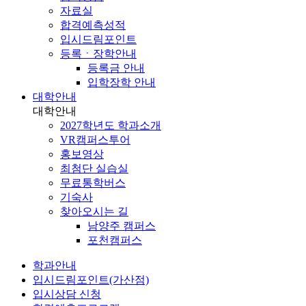
자료실
합격예측성적
입시드림포인트
등록ㆍ장학안내
등록금 안내
입학장학 안내
대학안내
대학안내
2027학년도 학과소개
VR캠퍼스투어
홍보영상
최첨단 실습실
무료통학버스
기숙사
찾아오시는 길
남양주 캠퍼스
포천캠퍼스
학과안내
입시드림포인트(가산점)
입시상담 신청