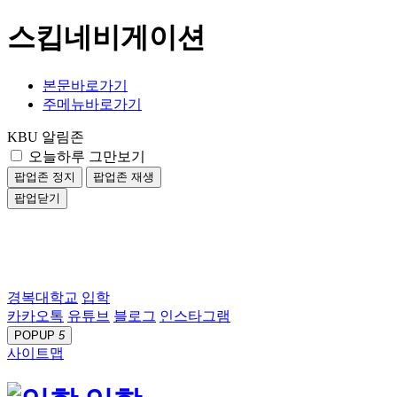
스킵네비게이션
본문바로가기
주메뉴바로가기
KBU 알림존
오늘하루 그만보기
팝업존 정지
팝업존 재생
팝업닫기
경복대학교
입학
카카오톡
유튜브
블로그
인스타그램
POPUP
5
사이트맵