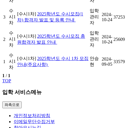
차
자
수
입학
[수시1차]
2025학년도 수시모집(1
2024-
시1
관리
3
37253
10-24
차) 합격자 발표 및 등록 안내
차
자
수
입학
[수시1차]
2025학년도 수시모집 충
2024-
시1
관리
2
25609
10-24
원합격자 발표 안내
차
자
수
[수시1차]
2025학년도 수시 1차 모집
안승
2024-
시1
1
33579
09-05
안내(주요사항)
현
차
1
/
1
TOP
입학 서비스메뉴
좌측으로
개인정보처리방침
이메일무단수집거부
찾아오시는길