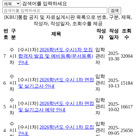
검색어를 입력하세요
검색
[KBU]통합 공지 및 자료실게시판 목록으로 번호, 구분, 제목,
작성자, 작성일자, 조회수를 제공
번
구
작성
작성
조회
제목
호
분
자
일자
수
수
[수시1차]
2026학년도 수시1차 모집
입학
2025-
7
시1
합격자 발표 및 예비등록(문서등록)
관리
32004
10-30
차
안내
자
수
입학
[수시1차]
2026학년도 수시 1차 면접
2025-
시1
관리
6
15184
10-13
및 실기고사 안내
차
자
수
입학
[수시1차]
2026학년도 수시 1차 면접
2025-
시1
관리
5
16617
10-02
및 실기고사 예약 안내
차
자
수
입학
[수시1차]
2026학년도 수시 1차 모집
2025-
시1
관리
4
25650
09-05
안내