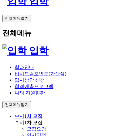
입학
전체메뉴열기
전체메뉴
입학
학과안내
입시드림포인트(가산점)
입시상담 신청
합격예측프로그램
나의 지원현황
전체메뉴닫기
수시1차 모집
수시1차 모집
모집요강
입시일정