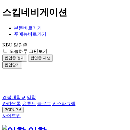
스킵네비게이션
본문바로가기
주메뉴바로가기
KBU 알림존
오늘하루 그만보기
팝업존 정지
팝업존 재생
팝업닫기
경복대학교
입학
카카오톡
유튜브
블로그
인스타그램
POPUP
5
사이트맵