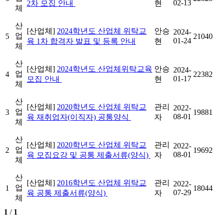
02-13
2차 모집 안내
현
체
산
[산업체]
2024학년도 산업체 위탁교
안승
2024-
업
5
21040
01-24
육 1차 합격자 발표 및 등록 안내
현
체
산
[산업체]
2024학년도 산업체위탁교육
안승
2024-
업
4
22382
01-17
모집 안내
현
체
산
[산업체]
2020학년도 산업체 위탁교
관리
2022-
업
3
19881
08-01
육 재취업자(이직자) 공통양식
자
체
산
[산업체]
2020학년도 산업체 위탁교
관리
2022-
업
2
19692
08-01
육 모집요강 및 공통 제출서류(양식)
자
체
산
[산업체]
2016학년도 산업체 위탁교
관리
2022-
업
1
18044
07-29
육 공통 제출서류(양식)
자
체
1
/
1