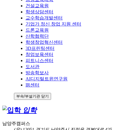
건설교육원
학생상담센터
교수학습개발센터
기업가 정신 창업 지원 센터
드론교육원
산학협력단
학생창업혁신센터
3D프린팅센터
창업보육센터
피트니스센터
도서관
방송학보사
AI디지털트윈연구원
IR센터
부속/부설기관 닫기
입학
남양주캠퍼스
(우) 12051 경기도 남양주시 진접읍 경복대로 425