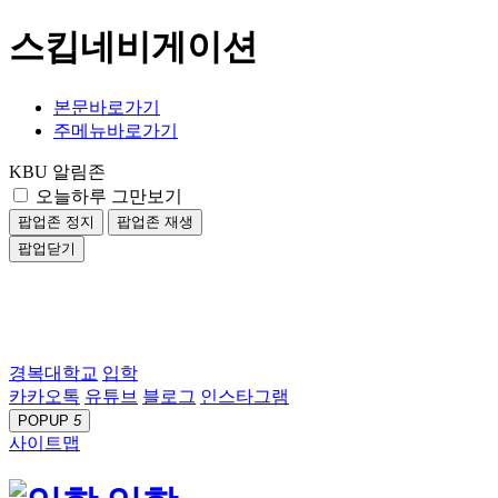
스킵네비게이션
본문바로가기
주메뉴바로가기
KBU 알림존
오늘하루 그만보기
팝업존 정지
팝업존 재생
팝업닫기
경복대학교
입학
카카오톡
유튜브
블로그
인스타그램
POPUP
5
사이트맵