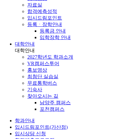
자료실
합격예측성적
입시드림포인트
등록ㆍ장학안내
등록금 안내
입학장학 안내
대학안내
대학안내
2027학년도 학과소개
VR캠퍼스투어
홍보영상
최첨단 실습실
무료통학버스
기숙사
찾아오시는 길
남양주 캠퍼스
포천캠퍼스
학과안내
입시드림포인트(가산점)
입시상담 신청