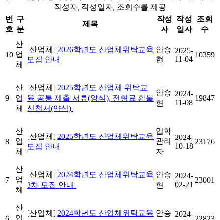
작성자, 작성일자, 조회수를 제공
번
구
작성
작성
조회
제목
호
분
자
일자
수
산
[산업체]
2026학년도 산업체위탁교육
안승
2025-
업
10
10359
11-04
모집 안내
현
체
산
[산업체]
2025학년도 산업체 위탁교
안승
2024-
9
업
육 공통 제출 서류(양식), 전형료 환불
19847
11-08
현
체
신청서(양식)
산
입학
[산업체]
2025학년도 산업체위탁교육
2024-
업
관리
8
23176
10-18
모집 안내
체
자
산
[산업체]
2024학년도 산업체위탁교육
안승
2024-
업
7
23001
02-21
3차 모집 안내
현
체
산
[산업체]
2024학년도 산업체위탁교육
안승
2024-
업
6
22823