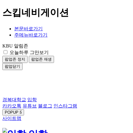
스킵네비게이션
본문바로가기
주메뉴바로가기
KBU 알림존
오늘하루 그만보기
팝업존 정지
팝업존 재생
팝업닫기
경복대학교
입학
카카오톡
유튜브
블로그
인스타그램
POPUP
5
사이트맵