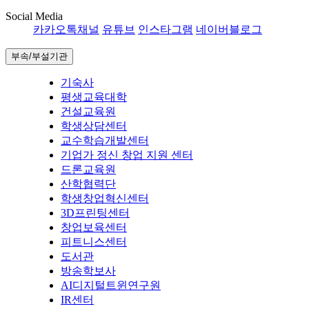
Social Media
카카오톡채널
유튜브
인스타그램
네이버블로그
부속/부설기관
기숙사
평생교육대학
건설교육원
학생상담센터
교수학습개발센터
기업가 정신 창업 지원 센터
드론교육원
산학협력단
학생창업혁신센터
3D프린팅센터
창업보육센터
피트니스센터
도서관
방송학보사
AI디지털트윈연구원
IR센터