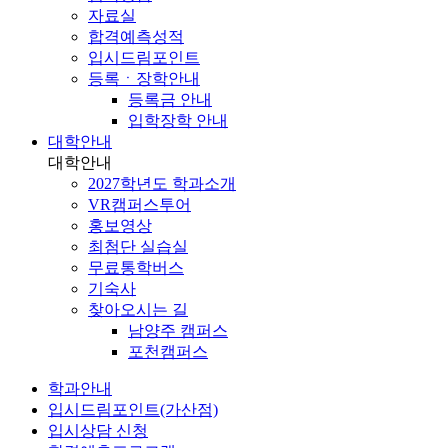
자료실
합격예측성적
입시드림포인트
등록ㆍ장학안내
등록금 안내
입학장학 안내
대학안내
대학안내
2027학년도 학과소개
VR캠퍼스투어
홍보영상
최첨단 실습실
무료통학버스
기숙사
찾아오시는 길
남양주 캠퍼스
포천캠퍼스
학과안내
입시드림포인트(가산점)
입시상담 신청