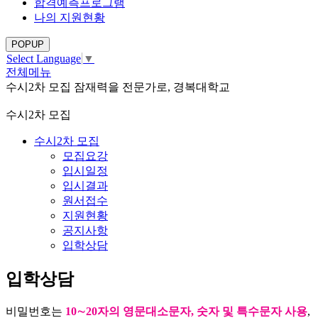
합격예측프로그램
나의 지원현황
POPUP
Select Language
▼
전체메뉴
수시2차 모집
잠재력을 전문가로, 경복대학교
수시2차 모집
수시2차 모집
모집요강
입시일정
입시결과
원서접수
지원현황
공지사항
입학상담
입학상담
비밀번호는
10∼20자의 영문대소문자, 숫자 및 특수문자 사용
,