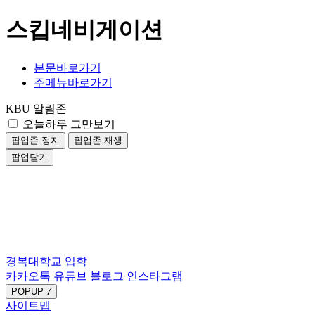
스킵네비게이션
본문바로가기
주메뉴바로가기
KBU 알림존
오늘하루 그만보기
팝업존 정지
팝업존 재생
팝업닫기
경복대학교
입학
카카오톡
유튜브
블로그
인스타그램
POPUP
7
사이트맵