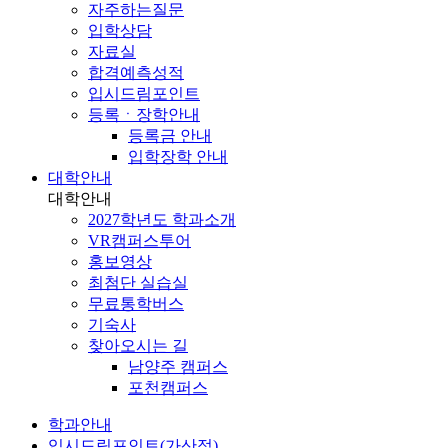
자주하는질문
입학상담
자료실
합격예측성적
입시드림포인트
등록ㆍ장학안내
등록금 안내
입학장학 안내
대학안내
대학안내
2027학년도 학과소개
VR캠퍼스투어
홍보영상
최첨단 실습실
무료통학버스
기숙사
찾아오시는 길
남양주 캠퍼스
포천캠퍼스
학과안내
입시드림포인트(가산점)