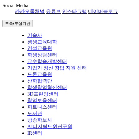
Social Media
카카오톡채널
유튜브
인스타그램
네이버블로그
부속/부설기관
기숙사
평생교육대학
건설교육원
학생상담센터
교수학습개발센터
기업가 정신 창업 지원 센터
드론교육원
산학협력단
학생창업혁신센터
3D프린팅센터
창업보육센터
피트니스센터
도서관
방송학보사
AI디지털트윈연구원
IR센터