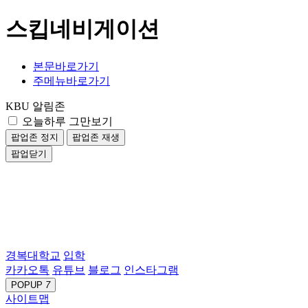
스킵네비게이션
본문바로가기
주메뉴바로가기
KBU 알림존
오늘하루 그만보기
팝업존 정지
팝업존 재생
팝업닫기
경복대학교
입학
카카오톡
유튜브
블로그
인스타그램
POPUP
7
사이트맵